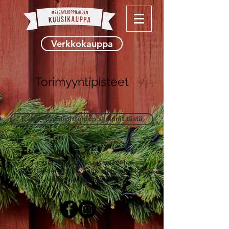
Verkkokauppa
Torimyyntipisteet
Katso myyntipisteiden sijainnit tästä
Tuotteiden saatavuus vaihtelee
yksittäisten torimyyntipisteiden sekä
verkkokaupan välillä.